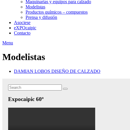
Maquinarias y equipos para calzado
Modelistas
Productos químicos – compuestos
Prensa y difusión
Asociese
eXPOcaipic
Contacto
Menu
Modelistas
DAMIAN LOBOS DISEÑO DE CALZADO
Search
Search
for:
Expocaipic 60º