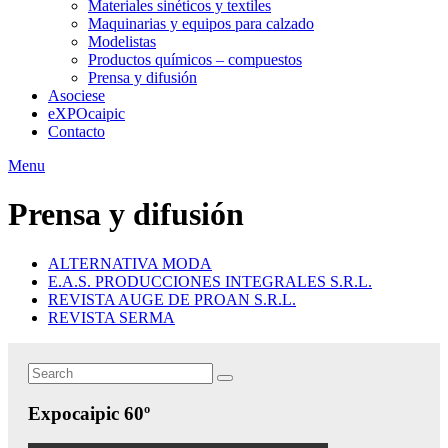
Materiales sinéticos y textiles
Maquinarias y equipos para calzado
Modelistas
Productos químicos – compuestos
Prensa y difusión
Asociese
eXPOcaipic
Contacto
Menu
Prensa y difusión
ALTERNATIVA MODA
E.A.S. PRODUCCIONES INTEGRALES S.R.L.
REVISTA AUGE DE PROAN S.R.L.
REVISTA SERMA
Search
Search
for:
Expocaipic 60º