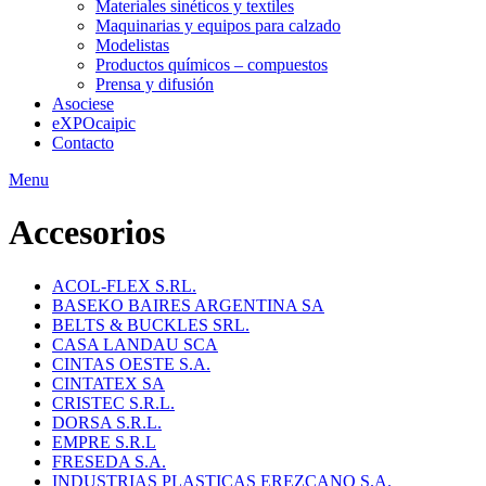
Materiales sinéticos y textiles
Maquinarias y equipos para calzado
Modelistas
Productos químicos – compuestos
Prensa y difusión
Asociese
eXPOcaipic
Contacto
Menu
Accesorios
ACOL-FLEX S.RL.
BASEKO BAIRES ARGENTINA SA
BELTS & BUCKLES SRL.
CASA LANDAU SCA
CINTAS OESTE S.A.
CINTATEX SA
CRISTEC S.R.L.
DORSA S.R.L.
EMPRE S.R.L
FRESEDA S.A.
INDUSTRIAS PLASTICAS EREZCANO S.A.