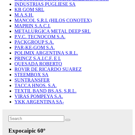
INDUSTRIAS PUGLIESE SA
KB GOM SRL
M.A.S.H.
MANCOL S.R.L (HILOS CONOTEX)
MAPRIN S.A.C.I.
METALURGICA METAL DEEP SRL
P.V.C. TECNOCOM S.A.
PACKGROUP S.A.
PAR-KE-GOM S.A.
POLIMIX ARGENTINA S.R.L.
PRINCZ S.A.I.C.F. E I.
QUESADA ROBERTO
ROVIR DE RICARDO SUAREZ
STEEMBOX SA
SUNTRANSFER
TACCA HNOS. S.A.
TEXTIL BAND BS.AS. S.R.L.
VIRAS POMPEYA S.A.
YKK ARGENTINA SA-
Search
Search
for:
Expocaipic 60º