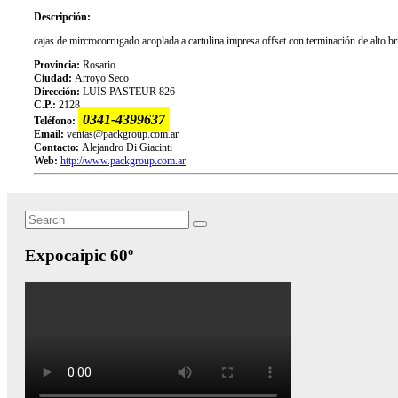
Descripción:
cajas de mircrocorrugado acoplada a cartulina impresa offset con terminación de alto bri
Provincia:
Rosario
Ciudad:
Arroyo Seco
Dirección:
LUIS PASTEUR 826
C.P.:
2128
0341-4399637
Teléfono:
Email:
ventas@packgroup.com.ar
Contacto:
Alejandro Di Giacinti
Web:
http://www.packgroup.com.ar
Search
Search
for:
Expocaipic 60º