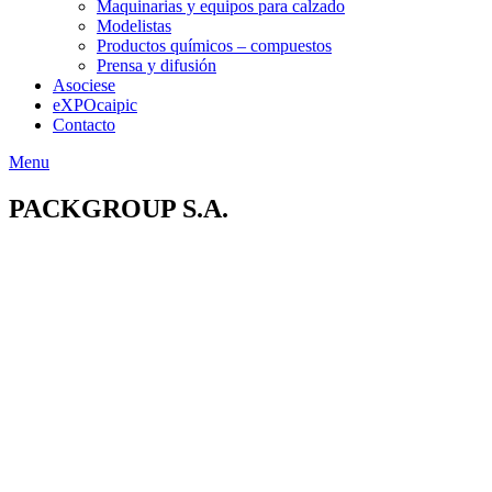
Maquinarias y equipos para calzado
Modelistas
Productos químicos – compuestos
Prensa y difusión
Asociese
eXPOcaipic
Contacto
Menu
PACKGROUP S.A.