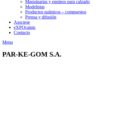
Maquinarias y equipos para calzado
Modelistas
Productos químicos – compuestos
Prensa y difusión
Asociese
eXPOcaipic
Contacto
Menu
PAR-KE-GOM S.A.