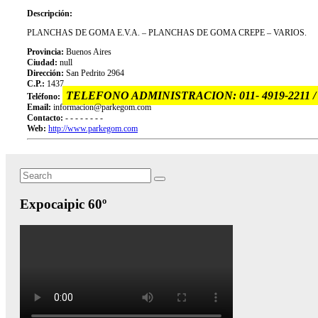
Descripción:
PLANCHAS DE GOMA E.V.A. – PLANCHAS DE GOMA CREPE – VARIOS.
Provincia:
Buenos Aires
Ciudad:
null
Dirección:
San Pedrito 2964
C.P.:
1437
TELEFONO ADMINISTRACION: 011- 4919-2211 /
Teléfono:
Email:
informacion@parkegom.com
Contacto:
- - - - - - - -
Web:
http://www.parkegom.com
Search
Search
for:
Expocaipic 60º