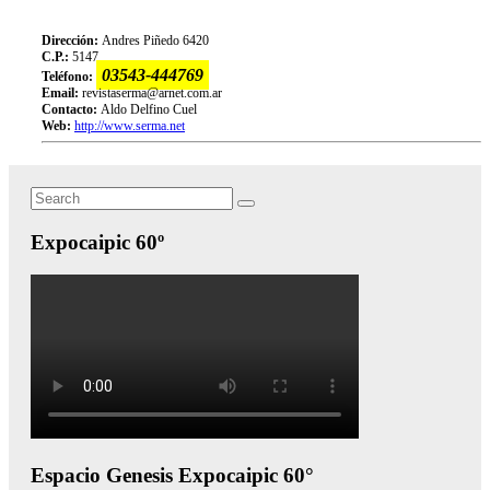
Dirección:
Andres Piñedo 6420
C.P.:
5147
03543-444769
Teléfono:
Email:
revistaserma@arnet.com.ar
Contacto:
Aldo Delfino Cuel
Web:
http://www.serma.net
Search
Search
for:
Expocaipic 60º
Espacio Genesis Expocaipic 60°