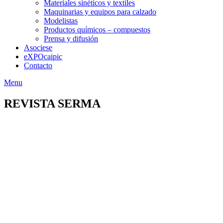
Materiales sinéticos y textiles
Maquinarias y equipos para calzado
Modelistas
Productos químicos – compuestos
Prensa y difusión
Asociese
eXPOcaipic
Contacto
Menu
REVISTA SERMA