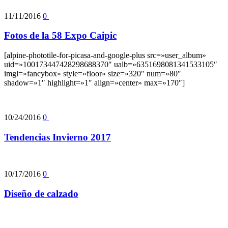
11/11/2016
0
Fotos de la 58 Expo Caipic
[alpine-phototile-for-picasa-and-google-plus src=»user_album»
uid=»100173447428298688370″ ualb=»6351698081341533105″
imgl=»fancybox» style=»floor» size=»320″ num=»80″
shadow=»1″ highlight=»1″ align=»center» max=»170″]
10/24/2016
0
Tendencias Invierno 2017
10/17/2016
0
Diseño de calzado