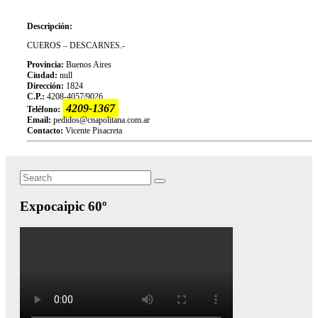
Descripción:
CUEROS – DESCARNES.-
Provincia:
Buenos Aires
Ciudad:
null
Dirección:
1824
C.P.:
4208-4057/9026
4209-1367
Teléfono:
Email:
pedidos@cnapolitana.com.ar
Contacto:
Vicente Pisacreta
Search
Search
for:
Expocaipic 60º