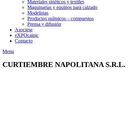
Materiales sinéticos y textiles
Maquinarias y equipos para calzado
Modelistas
Productos químicos – compuestos
Prensa y difusión
Asociese
eXPOcaipic
Contacto
Menu
CURTIEMBRE NAPOLITANA S.R.L.