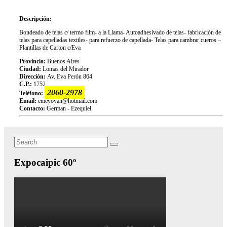
Descripción:
Bondeado de telas c/ termo film- a la Llama- Autoadhesivado de telas- fabricación de
telas para capelladas textiles- para refuerzo de capellada- Telas para cambrar cueros –
Plantillas de Carton c/Eva
Provincia:
Buenos Aires
Ciudad:
Lomas del Mirador
Dirección:
Av. Eva Perón 864
C.P.:
1752
2060-2978
Teléfono:
Email:
emeyoyan@hotmail.com
Contacto:
German - Ezequiel
Search
Search
for:
Expocaipic 60º