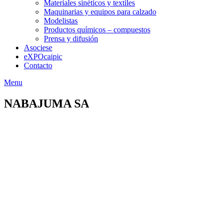
Materiales sinéticos y textiles
Maquinarias y equipos para calzado
Modelistas
Productos químicos – compuestos
Prensa y difusión
Asociese
eXPOcaipic
Contacto
Menu
NABAJUMA SA