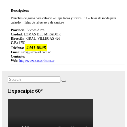
Descripción:
Planchas de goma para calzado – Capelladas y forros PU – Telas de moda para
calazdo – Telas de refuerzo y de cambre
Provincia:
Buenos Aires
Ciudad:
LOMAS DEL MIRADOR
Dirección:
GRAL. VILLEGAS 426
C.P.:
1752
4441-8998
Teléfono:
Email:
saxs@saxs-srl.com.ar
Contacto:
- - - - - - - -
Web:
http://www.saxssrl.com.ar
Search
Search
for:
Expocaipic 60º