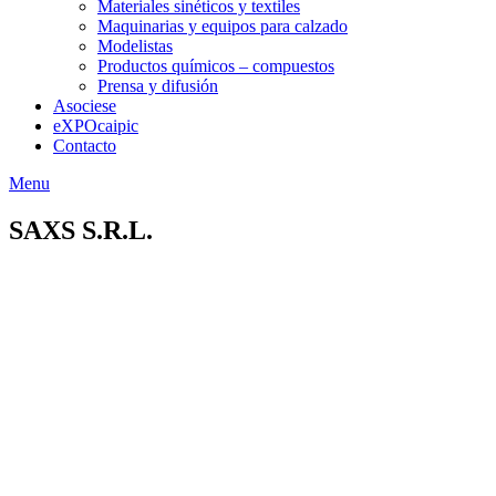
Materiales sinéticos y textiles
Maquinarias y equipos para calzado
Modelistas
Productos químicos – compuestos
Prensa y difusión
Asociese
eXPOcaipic
Contacto
Menu
SAXS S.R.L.