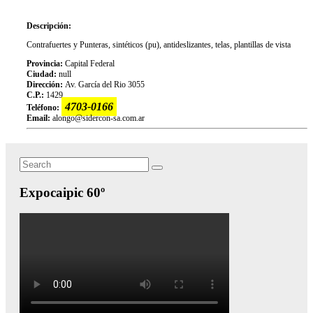
Descripción:
Contrafuertes y Punteras, sintéticos (pu), antideslizantes, telas, plantillas de vista
Provincia:
Capital Federal
Ciudad:
null
Dirección:
Av. García del Rio 3055
C.P.:
1429
4703-0166
Teléfono:
Email:
alongo@sidercon-sa.com.ar
Search
Search
for:
Expocaipic 60º