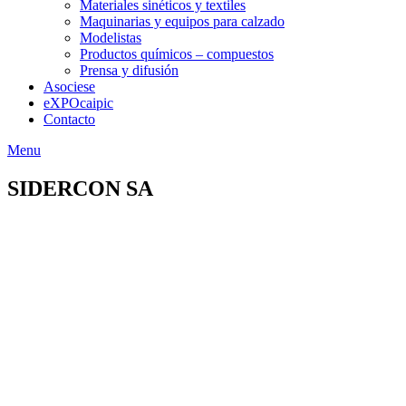
Materiales sinéticos y textiles
Maquinarias y equipos para calzado
Modelistas
Productos químicos – compuestos
Prensa y difusión
Asociese
eXPOcaipic
Contacto
Menu
SIDERCON SA