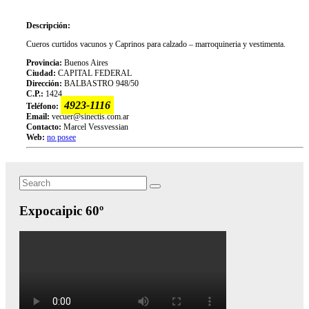
Descripción:
Cueros curtidos vacunos y Caprinos para calzado – marroquineria y vestimenta.
Provincia:
Buenos Aires
Ciudad:
CAPITAL FEDERAL
Dirección:
BALBASTRO 948/50
C.P.:
1424
4923-1116
Teléfono:
Email:
vecuer@sinectis.com.ar
Contacto:
Marcel Vessvessian
Web:
no posee
Search
Search
for:
Expocaipic 60º