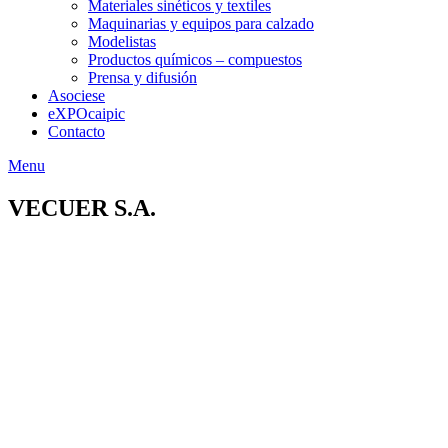
Materiales sinéticos y textiles
Maquinarias y equipos para calzado
Modelistas
Productos químicos – compuestos
Prensa y difusión
Asociese
eXPOcaipic
Contacto
Menu
VECUER S.A.