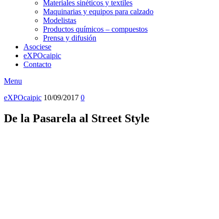
Materiales sinéticos y textiles
Maquinarias y equipos para calzado
Modelistas
Productos químicos – compuestos
Prensa y difusión
Asociese
eXPOcaipic
Contacto
Menu
eXPOcaipic
10/09/2017
0
De la Pasarela al Street Style