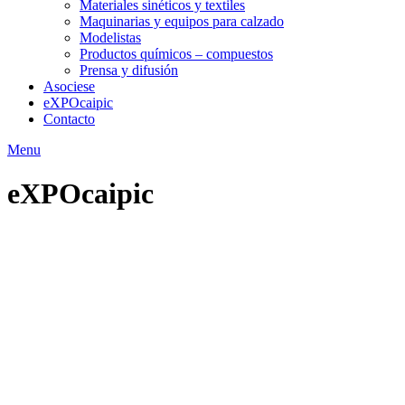
Materiales sinéticos y textiles
Maquinarias y equipos para calzado
Modelistas
Productos químicos – compuestos
Prensa y difusión
Asociese
eXPOcaipic
Contacto
Menu
eXPOcaipic